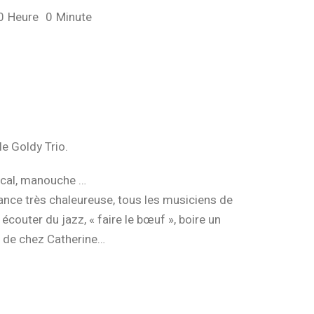
0
Heure
0
Minute
e Goldy Trio.
ocal, manouche …
ance très chaleureuse, tous les musiciens de
outer du jazz, « faire le bœuf », boire un
s de chez Catherine…