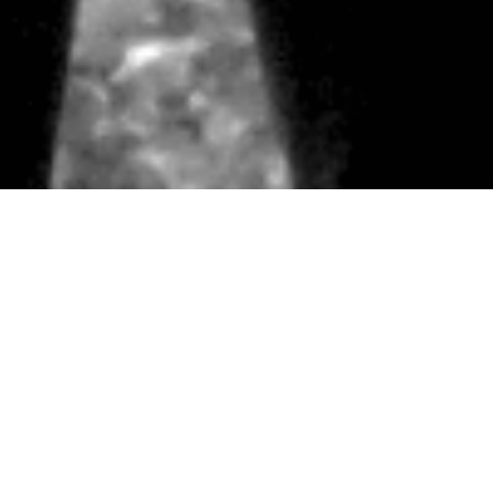
Cool On The West Coast
Un sextet de la « Côte Ouest » pour une musique très
« West Coast » !